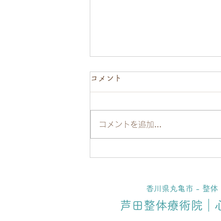
コメント
コメントを追加…
女性の肩こりは〇〇で治す！
末端調整法で効果大◎
香川県丸亀市 - 整
芦田整体療術院｜