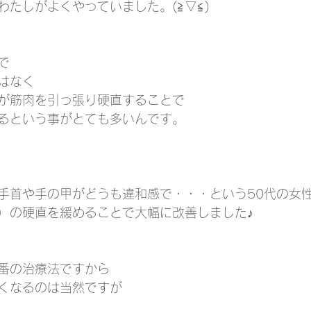
わたしがよくやっていました。(≧▽≦)
で
はなく
が筋肉を引っ張り硬直することで
るという事がとても多いんです。
手首や手の甲がどうも違和感で・・・という50代の女
）の硬直を緩めることで大幅に改善しました♪
番の治療法ですから
くなるのは当然ですが