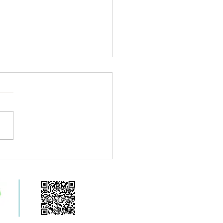
ミストサウナ設置サロン
集中！（スパ施設/宿泊
/医院/店舗/個人さま）