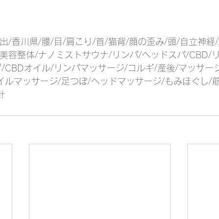
出/香川県/腰/目/肩こり/首/猫背/顔の歪み/頭/自立神経/
/美容整体/ナノミストサウナ/リンパ/ヘッドスパ/CBD
/CBDオイル/リンパマッサージ/コルギ/産後/マッサー
イルマッサージ/足つぼ/ヘッドマッサージ/もみほぐし/
針