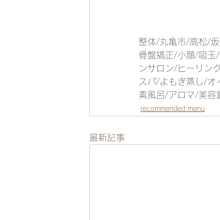
整体/丸亀市/高松/坂
骨盤矯正/小顔/吸玉
ンサロン/ヒーリング
スパ/よもぎ蒸し/オ
素風呂/アロマ/美容
recommended menu
最新記事