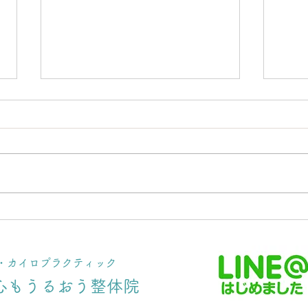
お腹を緩めて【腰痛を治す】
ナノ
☆お腹と腰の意外な関係
☆募
体・カイロプラクティック
施設
心もうるおう整体院