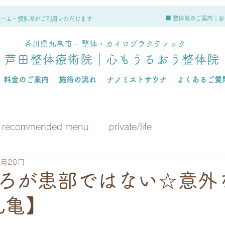
■ 整体塾のご案内｜
お
ルーム・授乳室がご利用いただけます
香川県丸亀市 - 整体・カイロプラクティック
芦田整体療術院｜心もうるおう整体院
料金のご案内
施術の流れ
ナノミストサウナ
よくあるご質
recommended menu
private/life
6月20日
ろが患部ではない☆意外
丸亀】
日