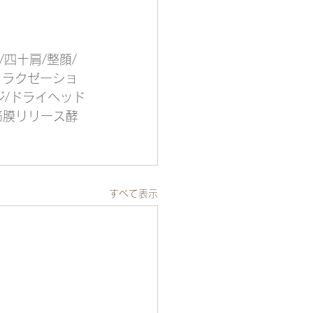
/四十肩/整顔/
/リラクゼーショ
ジ/ドライヘッド
筋膜リリース酵
すべて表示