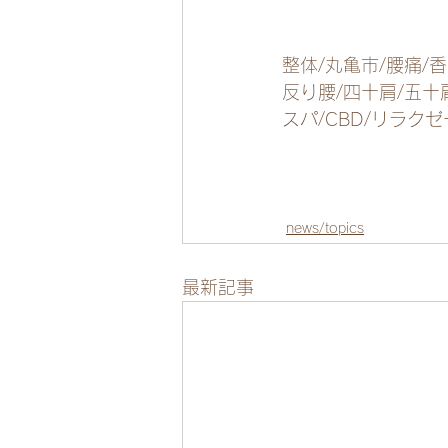
整体/丸亀市/腰痛/
反り腰/四十肩/五十
スパ/CBD/リラク
news/topics
最新記事