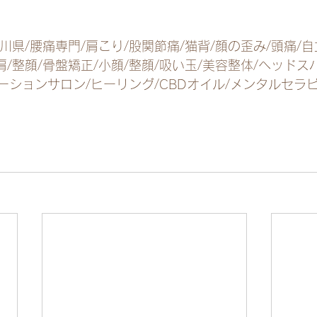
香川県/腰痛専門/肩こり/股関節痛/猫背/顔の歪み/頭痛/自
肩/整顔/骨盤矯正/小顔/整顔/吸い玉/美容整体/ヘッドス
ゼーションサロン/ヒーリング/CBDオイル/メンタルセラ