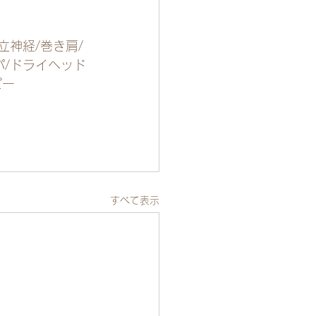
立神経/巻き肩/
パ/ドライヘッド
ピー
すべて表示