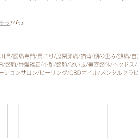
チラ
から♪
香川県/腰痛専門/肩こり/股関節痛/猫背/顔の歪み/頭痛/自
肩/整顔/骨盤矯正/小顔/整顔/吸い玉/美容整体/ヘッドス
ゼーションサロン/ヒーリング/CBDオイル/メンタルセラ