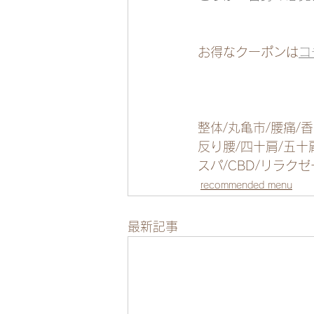
お得なクーポンは
コ
整体/丸亀市/腰痛/
反り腰/四十肩/五十
スパ/CBD/リラク
recommended menu
最新記事