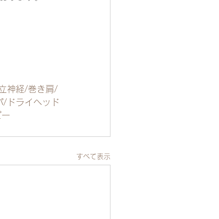
立神経/巻き肩/
パ/ドライヘッド
ピー
すべて表示