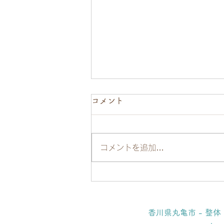
コメント
コメントを追加…
女性の肩こりは〇〇で治す！
末端調整法で効果大◎
香川県丸亀市 - 整