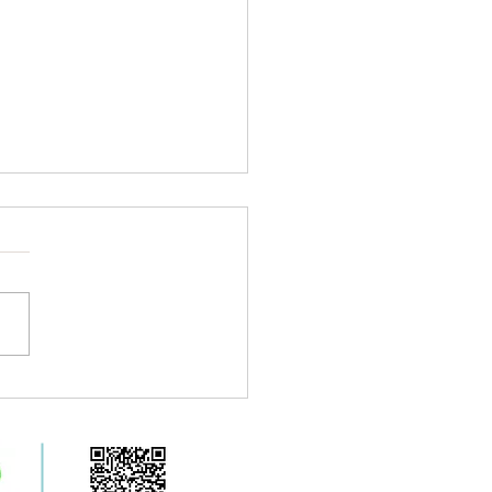
ミストサウナ設置サロン
集中！（スパ施設/宿泊
/医院/店舗/個人さま）