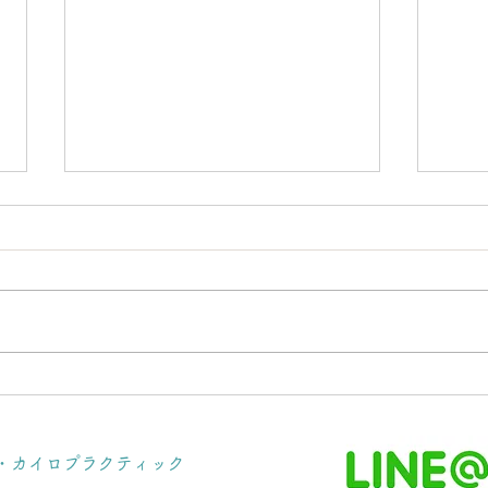
お腹を緩めて【腰痛を治す】
ナノ
☆お腹と腰の意外な関係
☆募
体・カイロプラクティック
施設