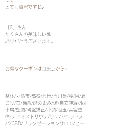
って
とても贅沢ですね♪
「S」さん
たくさんの美味しい桃
ありがとうございます。
お得なクーポンは
コチラ
から♪
整体/丸亀市/高松/坂出/香川県/腰/目/肩
こり/首/猫背/顔の歪み/頭/自立神経//四
十肩/整顔/骨盤矯正/小顔/吸玉/美容整
体/ナノミストサウナ/リンパ/ヘッドス
パ/CBD/リラクゼーションサロン/ヒー