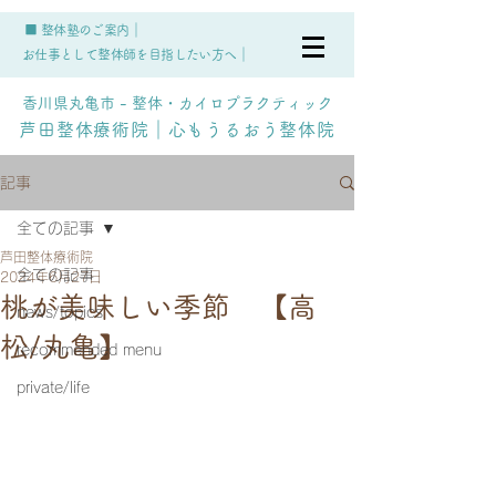
■ 整体塾のご案内｜
お仕事として整体師を目指したい方へ｜
香川県丸亀市 - 整体・カイロプラクティック
芦田整体療術院｜心もうるおう整体院
記事
全ての記事
芦田整体療術院
全ての記事
2024年6月27日
桃が美味しい季節 【高
news/topics
松/丸亀】
recommended menu
private/life