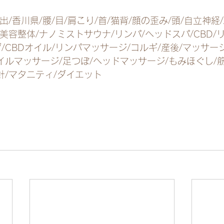
出/香川県/腰/目/肩こり/首/猫背/顔の歪み/頭/自立神経/
/美容整体/ナノミストサウナ/リンパ/ヘッドスパ/CBD
/CBDオイル/リンパマッサージ/コルギ/産後/マッサー
イルマッサージ/足つぼ/ヘッドマッサージ/もみほぐし/
針/マタニティ/ダイエット