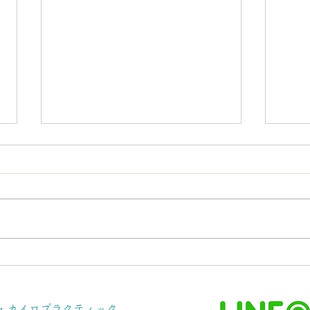
お腹を緩めて【腰痛を治す】
ナノ
☆お腹と腰の意外な関係
☆募
体・カイロプラクティック