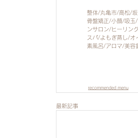
整体/丸亀市/高松/坂
骨盤矯正/小顔/吸玉
ンサロン/ヒーリング
スパ/よもぎ蒸し/オ
素風呂/アロマ/美容
recommended menu
最新記事