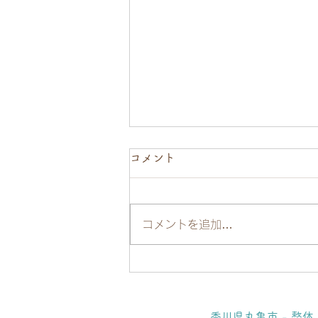
コメント
コメントを追加…
女性の肩こりは〇〇で治す！
末端調整法で効果大◎
香川県丸亀市 - 整