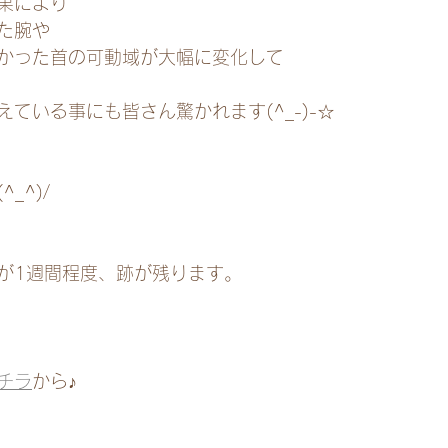
果により
た腕や
かった首の可動域が大幅に変化して
ている事にも皆さん驚かれます(^_-)-☆
_^)/
が1週間程度、跡が残ります。
チラ
から♪