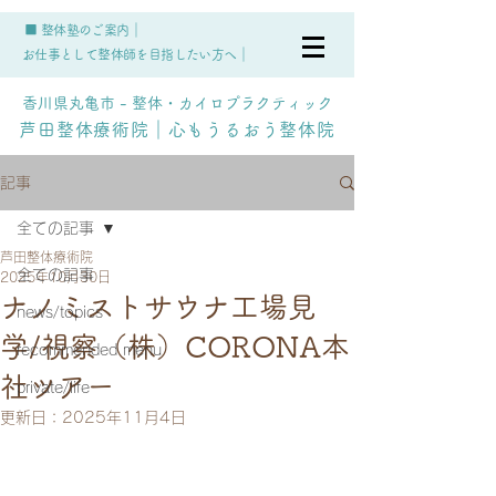
■ 整体塾のご案内｜
お仕事として整体師を目指したい方へ｜
香川県丸亀市 - 整体・カイロプラクティック
芦田整体療術院｜心もうるおう整体院
記事
全ての記事
芦田整体療術院
全ての記事
2025年10月30日
ナノミストサウナ工場見
news/topics
学/視察（株）CORONA本
recommended menu
社ツアー
private/life
更新日：
2025年11月4日