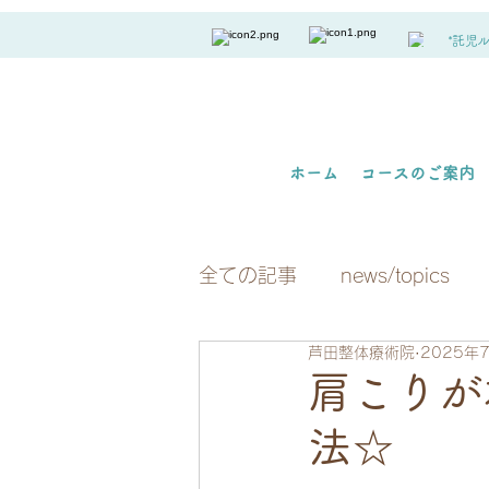
*託児
ホーム
コースのご案内
全ての記事
news/topics
芦田整体療術院
2025年
肩こりが
法☆