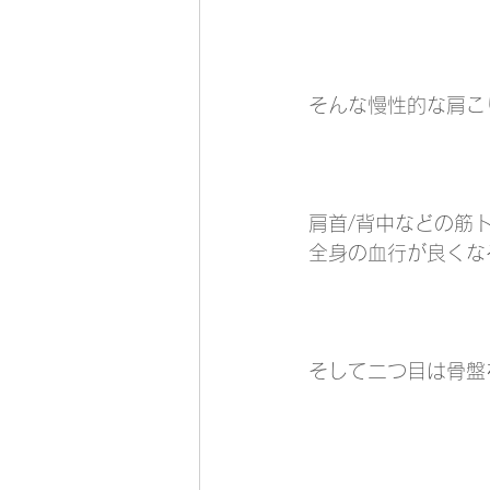
そんな慢性的な肩こ
肩首/背中などの筋
全身の血行が良くな
そして二つ目は骨盤