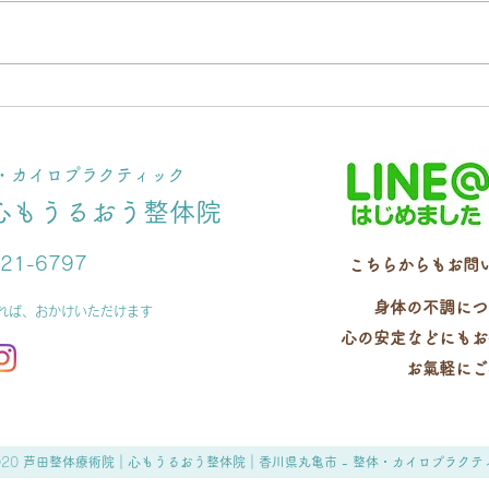
女性の肩こりは〇〇で治す！
【お
末端調整法で効果大◎
臨
体・カイロプラクティック
心もうるおう整体院
-21-6797
こちらからもお問
身体の不調につ
ければ、おかけいただけます
心の安定などにもお
お氣軽にご
020
芦田整体療術院｜心もうるおう整体院｜
香川県丸亀市 - 整体・カイロプラクテ