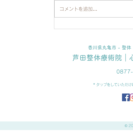
コメントを追加…
【大切なお知らせ】サービス
内容の変更と定休日改定につ
香川県丸亀市 - 整
いて
芦田整体療術院｜
0877
* タップをしていただ
© 2