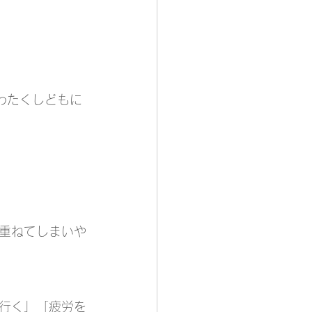
わたくしどもに
重ねてしまいや
行く」「疲労を