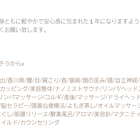
身ともに軽やかで安心感に包まれた１年になりますよう
くお願い致します。
チラから♪
出/香川県/腰/目/肩こり/首/猫背/顔の歪み/頭/自立神経/
/カッピング/美容整体/ナノミストサウナ/リンパ/ヘッド
リンパマッサージ/コルギ/産後/マッサージ/ドライヘッ
脳セラピー/頭蓋仙骨療法/よもぎ蒸し/オイルマッサージ
ぐし/筋膜リリース/酵素風呂/アロマ/美容針/マタニティ
ャイルド/カウンセリング