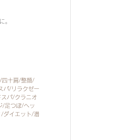
に。
/四十肩/整顔/
スパ/リラクゼー
ドスパ/クラニオ
/足つぼ/ヘッ
/ダイエット/潜