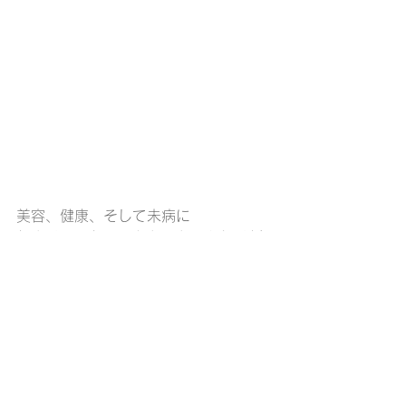
美容、健康、そして未病に
何より入るだけで心も體もふんわり緩
む
温かくてしっとり潤うナノミストサウ
ナ
是非また入りに来てください(^_^)/