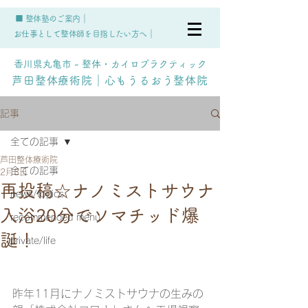
■ 整体塾のご案内｜
お仕事として整体師を目指したい方へ｜
香川県丸亀市 - 整体・カイロプラクティック
芦田整体療術院｜心もうるおう整体院
記事
全ての記事
芦田整体療術院
全ての記事
2月3日
再投稿☆ナノミストサウナ
news/topics
入浴20分でソマチッド爆
recommended menu
誕！
private/life
昨年11月にナノミストサウナの生みの