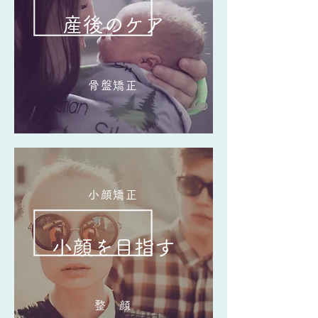
​産後のケア
骨盤矯正
小顔矯正
小顔を目指す
整 顔