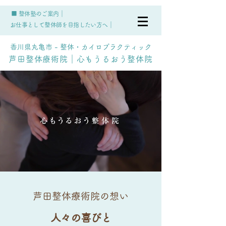
■ 整体塾のご案内｜
お仕事として整体師を目指したい方へ｜
香川県丸亀市 - 整体・カイロプラクティック
芦田整体療術院｜心もうるおう整体院
芦田整体療術院の想い
人々の喜びと