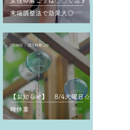
女性の肩こりは〇〇で治す！
末端調整法で効果大◎
7月26日
読了時間: 2分
【お知らせ】 8/4火曜日☆臨
時休業