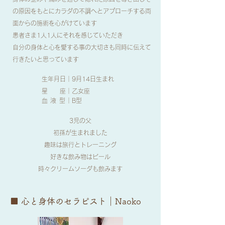
の原因をもとにカラダの不調へとアプローチする両
面からの施術を心がけています
患者さま1人1人にそれを感じていただき
自分の身体と心を愛する事の大切さも同時に伝えて
行きたいと思っています
生年月日｜9月14日生まれ
星 座｜乙女座
血 液 型
｜B型
3児の父
初孫が生まれました
趣味は旅行とトレーニング
好きな飲み物はビール
時々クリームソーダも飲みます
■ 心と身体のセラピスト
｜Naoko