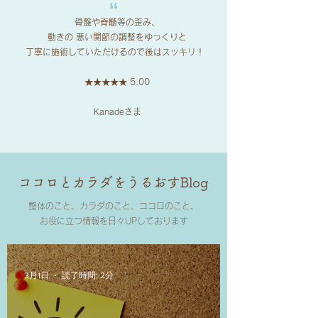
​“
骨盤や脊髄等の歪み、
動きの 悪い関節の調整をゆっくりと
丁寧に施術していただけるので後はスッキリ！
★
★
★
★
★ 5.00
​Kanadeさま
ココロとカラダをうるおすBlog
整体のこと、カラダのこと、ココロのこと、
​お役に立つ情報を日々UPしております
3月1日
読了時間: 2分