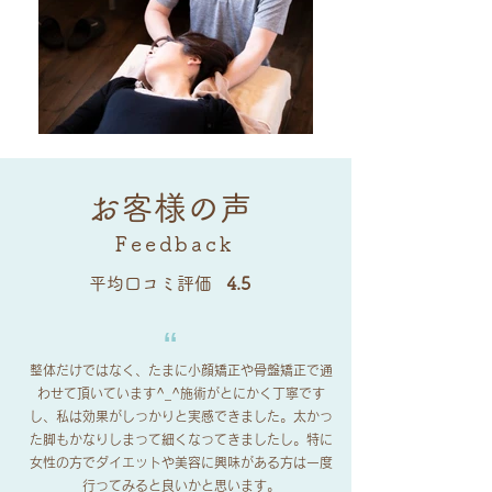
お客様の声
Feedback
平均口コミ評価
4.5
​“
整体だけではなく、たまに小顔矯正や骨盤矯正で通
わせて頂いています^_^施術がとにかく丁寧です
し、私は効果がしっかりと実感できました。太かっ
た脚もかなりしまって細くなってきましたし。特に
女性の方でダイエットや美容に興味がある方は一度
行ってみると良いかと思います。