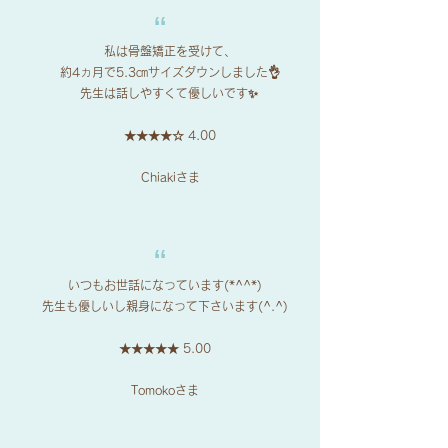
​“
私は骨盤矯正を受けて、
約4ヵ月で5.3㎝サイズダウンしました👌
先生は話しやすくて優しいです✨
★
★
★
★☆
4.00
​Chiakiさま
​“
いつもお世話になっています(*^^*)
先生も優しいし親身になって下さいます(^.^)
★
★
★
★
★ 5.00
Tomokoさま