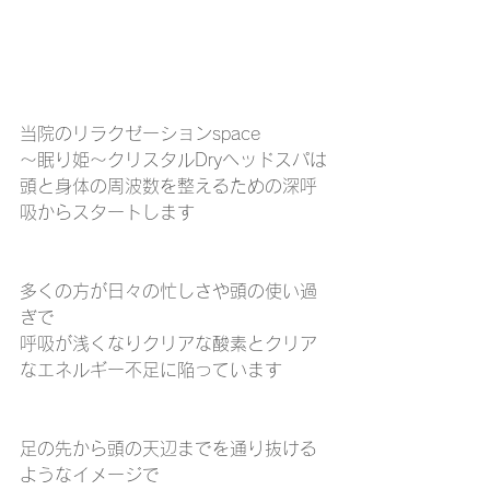
当院のリラクゼーションspace
～眠り姫～クリスタルDryヘッドスパは
頭と身体の周波数を整えるための深呼
吸からスタートします
多くの方が日々の忙しさや頭の使い過
ぎで
呼吸が浅くなりクリアな酸素とクリア
なエネルギー不足に陥っています
足の先から頭の天辺までを通り抜ける
ようなイメージで