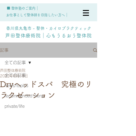
■ 整体塾のご案内｜
お仕事として整体師を目指したい方へ｜
香川県丸亀市 - 整体・カイロプラクティック
芦田整体療術院｜心もうるおう整体院
記事
全ての記事
芦田整体療術院
全ての記事
2023年8月18日
Dryヘッドスパ 究極のリ
news/topics
ラクゼーション
recommended menu
private/life