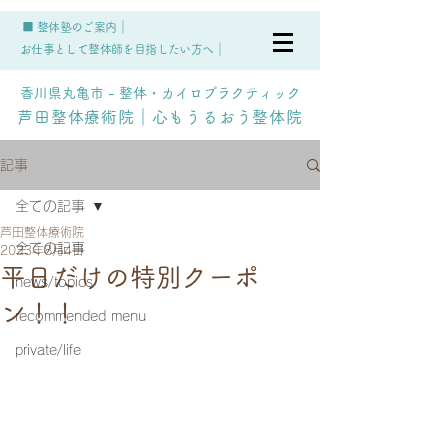
■ 整体塾のご案内｜
お仕事として整体師を目指したい方へ｜
香川県丸亀市 - 整体・カイロプラクティック
芦田整体療術院｜心もうるおう整体院
記事
全ての記事
芦田整体療術院
全ての記事
2023年8月4日
平日だけの特別クーポ
news/topics
ン！！
recommended menu
private/life