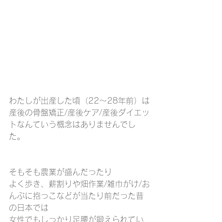
わたしが出産した頃（22～28年前）は
産後の骨盤矯正/産後ケア/産後ダイエッ
トなんていう概念はありませんでし
た。
そもそも農業が盛んだったり
よく歩き、薪割りや畑作業/雑巾がけ/お
んぶに抱っこなどが当たり前だった昔
の日本では
女性でもしっかり足腰が鍛えられてい