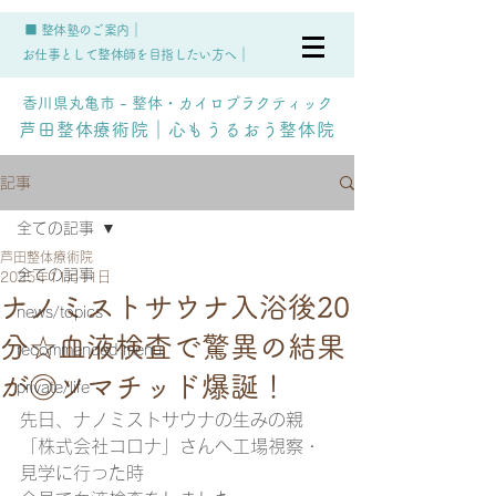
■ 整体塾のご案内｜
お仕事として整体師を目指したい方へ｜
香川県丸亀市 - 整体・カイロプラクティック
芦田整体療術院｜心もうるおう整体院
記事
全ての記事
芦田整体療術院
全ての記事
2025年11月11日
ナノミストサウナ入浴後20
news/topics
分☆血液検査で驚異の結果
recommended menu
が◎ソマチッド爆誕！
private/life
先日、ナノミストサウナの生みの親
「株式会社コロナ」さんへ工場視察・
見学に行った時