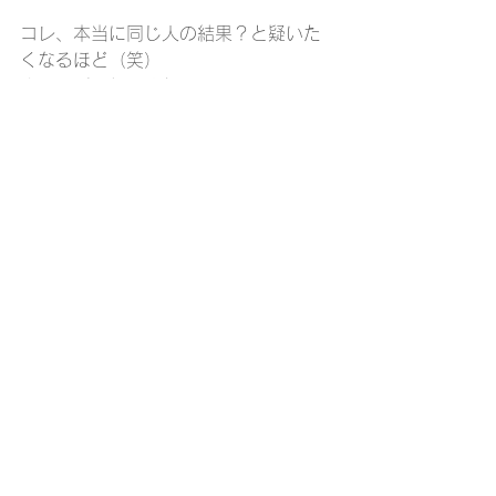
コレ、本当に同じ人の結果？と疑いた
くなるほど（笑）
まるで別人級ですね！
暑かった夏から一気に肌寒くなりまし
た。
美容/健康、そして未病に、温かくてし
っとり潤うナノミストサウナ
是非入りに来てください(^_^)/
お得なクーポンは
コチラ
から♪