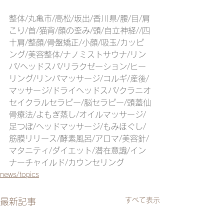
整体/丸亀市/高松/坂出/香川県/腰/目/肩
こり/首/猫背/顔の歪み/頭/自立神経//四
十肩/整顔/骨盤矯正/小顔/吸玉/カッピ
ング/美容整体/ナノミストサウナ/リン
パ/ヘッドスパ/リラクゼーション/ヒー
リング/リンパマッサージ/コルギ/産後/
マッサージ/ドライヘッドスパ/クラニオ
セイクラルセラピー/脳セラピー/頭蓋仙
骨療法/よもぎ蒸し/オイルマッサージ/
足つぼ/ヘッドマッサージ/もみほぐし/
筋膜リリース/酵素風呂/アロマ/美容針/
マタニティ/ダイエット/潜在意識/イン
ナーチャイルド/カウンセリング
news/topics
すべて表示
最新記事