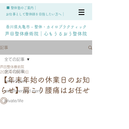
■ 整体塾のご案内｜
お仕事として整体師を目指したい方へ｜
香川県丸亀市 - 整体・カイロプラクティック
芦田整体療術院｜心もうるおう整体院
記事
全ての記事
芦田整体療術院
全ての記事
2025年12月10日
【年末年始の休業日のお知
news/topics
らせ】肩こり腰痛はお任せ
recommended menu
◎
private/life