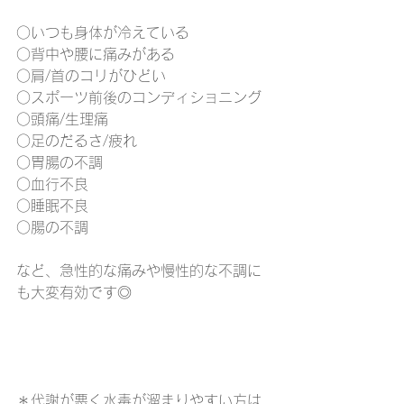
○いつも身体が冷えている
○背中や腰に痛みがある
○肩/首のコリがひどい
○スポーツ前後のコンディショニング
○頭痛/生理痛
○足のだるさ/疲れ
○胃腸の不調
○血行不良
○睡眠不良
○腸の不調
など、急性的な痛みや慢性的な不調に
も大変有効です◎
＊代謝が悪く水毒が溜まりやすい方は