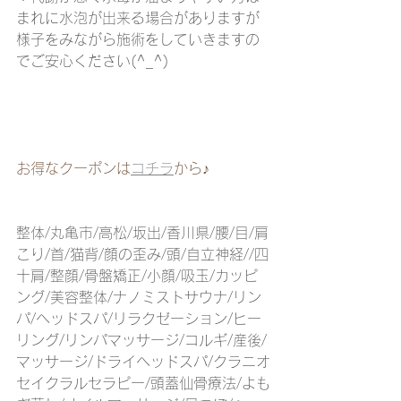
まれに水泡が出来る場合がありますが
様子をみながら施術をしていきますの
でご安心ください(^_^)
お得なクーポンは
コチラ
から♪
整体/丸亀市/高松/坂出/香川県/腰/目/肩
こり/首/猫背/顔の歪み/頭/自立神経//四
十肩/整顔/骨盤矯正/小顔/吸玉/カッピ
ング/美容整体/ナノミストサウナ/リン
パ/ヘッドスパ/リラクゼーション/ヒー
リング/リンパマッサージ/コルギ/産後/
マッサージ/ドライヘッドスパ/クラニオ
セイクラルセラピー/頭蓋仙骨療法/よも