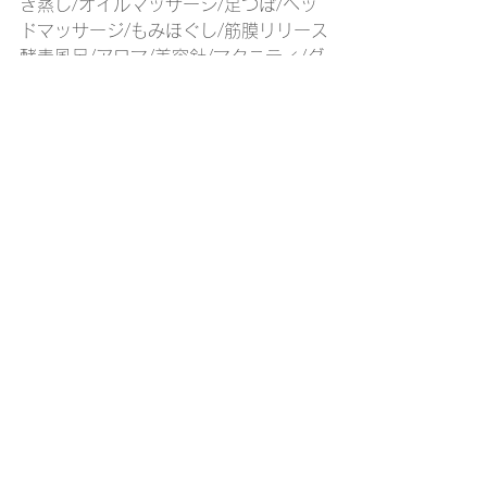
ぎ蒸し/オイルマッサージ/足つぼ/ヘッ
ドマッサージ/もみほぐし/筋膜リリース
酵素風呂/アロマ/美容針/マタニティ/ダ
イエット/カウンセリング
すべて表示
最新記事