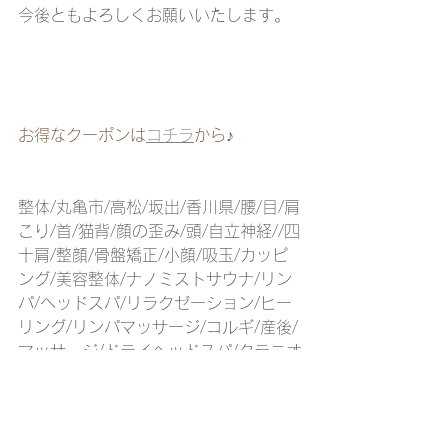
今後ともよろしくお願いいたします。
お得なクーポンは
コチラ
から♪
整体/丸亀市/高松/坂出/香川県/腰/目/肩
こり/首/猫背/顔の歪み/頭/自立神経//四
十肩/整顔/骨盤矯正/小顔/吸玉/カッピ
ング/美容整体/ナノミストサウナ/リン
パ/ヘッドスパ/リラクゼーション/ヒー
リング/リンパマッサージ/コルギ/産後/
マッサージ/ドライヘッドスパ/クラニオ
セイクラルセラピー/頭蓋仙骨療法/よも
ぎ蒸し/オイルマッサージ/足つぼ/ヘッ
ドマッサージ/もみほぐし/筋膜リリー
ス/酵素風呂/アロマ/マタニティ/ダイエ