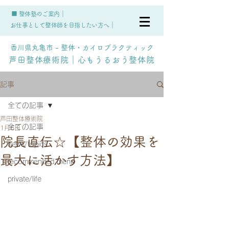
■ 整体塾のご案内｜
お仕事として整体師を目指したい方へ｜
香川県丸亀市 - 整体・カイロプラクティック
芦田整体療術院｜心もうるおう整体院
記事
全ての記事
芦田整体療術院
全ての記事
1月6日
院長直伝☆【整体の効果を
news/topics
最大に活かす方法】
recommended menu
private/life