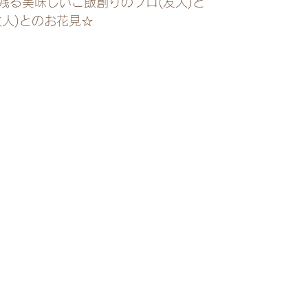
残る美味しいご飯創りのプロ(友人)と
友人)とのお花見☆