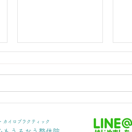
女性の肩こりは〇〇で治す！
【お
末端調整法で効果大◎
臨
体・カイロプラクティック
心もうるおう整体院