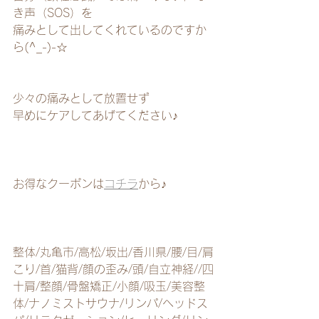
き声（SOS）を
痛みとして出してくれているのですか
ら(^_-)-☆
少々の痛みとして放置せず
早めにケアしてあげてください♪
お得なクーポンは
コチラ
から♪
整体/丸亀市/高松/坂出/香川県/腰/目/肩
こり/首/猫背/顔の歪み/頭/自立神経//四
十肩/整顔/骨盤矯正/小顔/吸玉/美容整
体/ナノミストサウナ/リンパ/ヘッドス