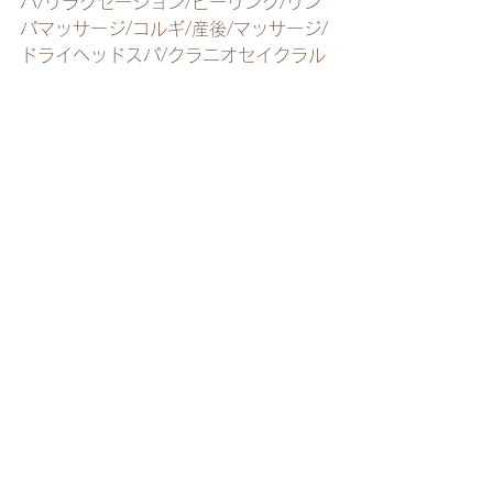
パ/リラクゼーション/ヒーリング/リン
パマッサージ/コルギ/産後/マッサージ/
ドライヘッドスパ/クラニオセイクラル
セラピー/頭蓋仙骨療法/よもぎ蒸し/オ
イルマッサージ/足つぼ/ヘッドマッサー
ジ/もみほぐし/筋膜リリース酵素風呂/
アロマ/美容針/マタニティ/ダイエット/
カウンセリング
recommended menu
すべて表示
最新記事