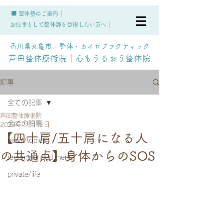
■ 整体塾のご案内｜
お仕事として整体師を目指したい方へ｜
香川県丸亀市 - 整体・カイロプラクティック
芦田整体療術院｜心もうるおう整体院
記事
全ての記事
芦田整体療術院
全ての記事
2024年11月12日
【四十肩/五十肩になる人
news/topics
の共通点】身体からのSOS
recommended menu
private/life