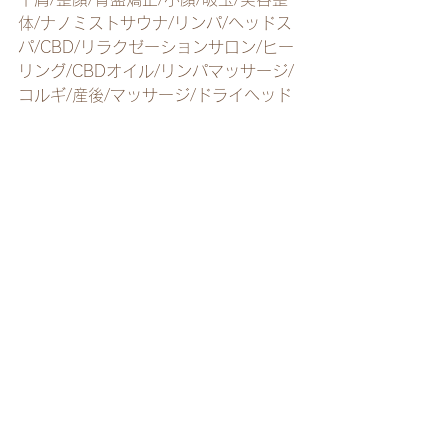
体/ナノミストサウナ/リンパ/ヘッドス
パ/CBD/リラクゼーションサロン/ヒー
リング/CBDオイル/リンパマッサージ/
コルギ/産後/マッサージ/ドライヘッド
スパ/よもぎ蒸し/オイルマッサージ/足
つぼ/ヘッドマッサージ/もみほぐし/筋
膜リリース酵素風呂/アロマ/美容針/マ
タニティ
recommended menu
すべて表示
最新記事