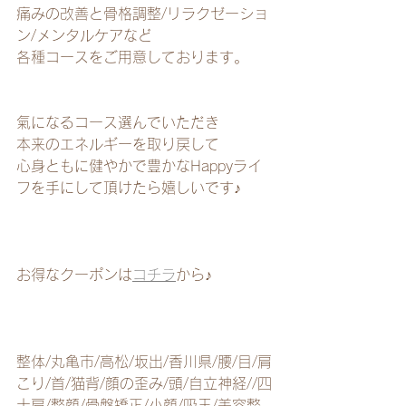
痛みの改善と骨格調整/リラクゼーショ
ン/メンタルケアなど
各種コースをご用意しております。
氣になるコース選んでいただき
本来のエネルギーを取り戻して
心身ともに健やかで豊かなHappyライ
フを手にして頂けたら嬉しいです♪
お得なクーポンは
コチラ
から♪
整体/丸亀市/高松/坂出/香川県/腰/目/肩
こり/首/猫背/顔の歪み/頭/自立神経//四
十肩/整顔/骨盤矯正/小顔/吸玉/美容整