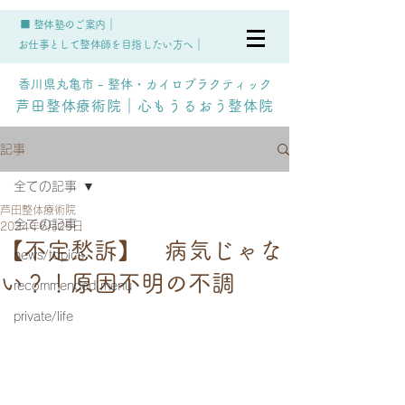
■ 整体塾のご案内｜
お仕事として整体師を目指したい方へ｜
香川県丸亀市 - 整体・カイロプラクティック
芦田整体療術院｜心もうるおう整体院
記事
全ての記事
芦田整体療術院
全ての記事
2024年6月25日
【不定愁訴】 病気じゃな
news/topics
い？！原因不明の不調
recommended menu
private/life