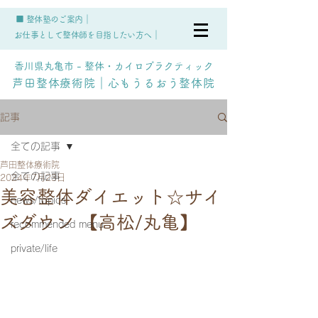
■ 整体塾のご案内｜
お仕事として整体師を目指したい方へ｜
香川県丸亀市 - 整体・カイロプラクティック
芦田整体療術院｜心もうるおう整体院
記事
全ての記事
芦田整体療術院
全ての記事
2024年7月23日
美容整体ダイエット☆サイ
news/topics
ズダウン 【高松/丸亀】
recommended menu
private/life