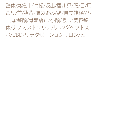
整体/丸亀市/高松/坂出/香川県/腰/目/肩
こり/首/猫背/顔の歪み/頭/自立神経//四
十肩/整顔/骨盤矯正/小顔/吸玉/美容整
体/ナノミストサウナ/リンパ/ヘッドス
パ/CBD/リラクゼーションサロン/ヒー
リング/CBDオイル/リンパマッサージ/
コルギ/産後/マッサージ/ドライヘッド
スパ/よもぎ蒸し/オイルマッサージ/足
つぼ/ヘッドマッサージ/もみほぐし/筋
膜リリース酵素風呂/アロマ/美容針/マ
タニティ/ダイエット
recommended menu
すべて表示
最新記事