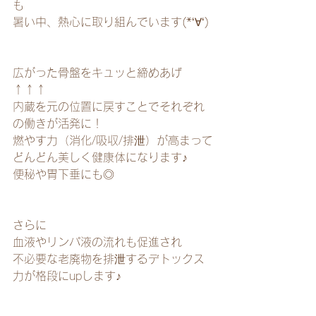
も
暑い中、熱心に取り組んでいます(*‘∀‘)
広がった骨盤をキュッと締めあげ
↑↑↑
内蔵を元の位置に戻すことでそれぞれ
の働きが活発に！
燃やす力（消化/吸収/排泄）が高まって
どんどん美しく健康体になります♪
便秘や胃下垂にも◎
さらに
血液やリンパ液の流れも促進され
不必要な老廃物を排泄するデトックス
力が格段にupします♪