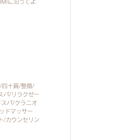
MIに沿ってよ
/四十肩/整顔/
スパ/リラクゼー
ドスパ/クラニオ
ヘッドマッサー
ト/カウンセリン