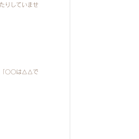
たりしていませ
「〇〇は△△で