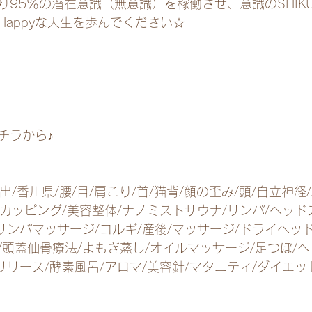
95％の潜在意識（無意識）を稼働させ、意識のSHIKU
Happyな人生を歩んでください☆
チラから♪
出/香川県/腰/目/肩こり/首/猫背/顔の歪み/頭/自立神経/
/カッピング/美容整体/ナノミストサウナ/リンパ/ヘッド
リンパマッサージ/コルギ/産後/マッサージ/ドライヘッ
/頭蓋仙骨療法/よもぎ蒸し/オイルマッサージ/足つぼ/
リリース/酵素風呂/アロマ/美容針/マタニティ/ダイエッ